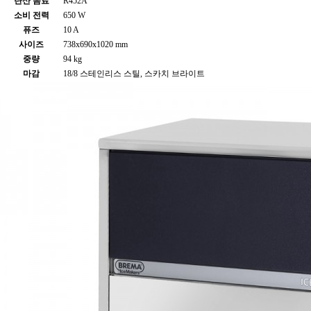
탄산 음료
R452A
소비 전력
650 W
퓨즈
10 A
사이즈
738x690x1020 mm
중량
94 kg
마감
18/8 스테인리스 스틸, 스카치 브라이트