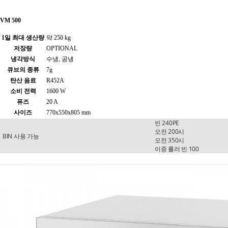
VM 500
1일 최대 생산량
약 250 kg
저장량
OPTIONAL
냉각방식
수냉, 공냉
큐브의 종류
7g
탄산 음료
R452A
소비 전력
1600 W
퓨즈
20 A
사이즈
770x550x805 mm
빈 240PE
오전 200시
BIN 사용 가능
오전 350시
이중 롤러 빈 100