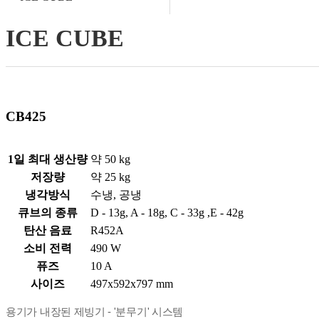
ICE CUBE
CB425
1일 최대 생산량
약 50 kg
저장량
약 25 kg
냉각방식
수냉, 공냉
큐브의 종류
D - 13g, A - 18g, C - 33g ,E - 42g
탄산 음료
R452A
소비 전력
490 W
퓨즈
10 A
사이즈
497x592x797 mm
용기가 내장된 제빙기 - '분무기' 시스템